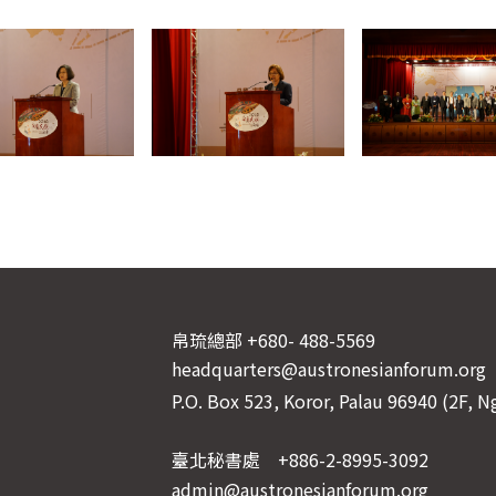
帛琉總部 +680- 488-5569
headquarters@austronesianforum.org
P.O. Box 523, Koror, Palau 96940 (2F, 
臺北秘書處 +886-2-8995-3092
admin@austronesianforum.org