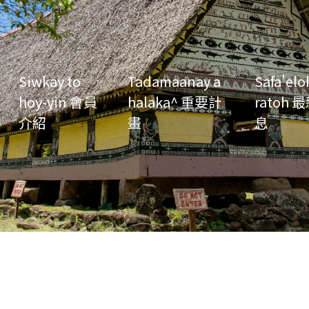
Siwkay to
Tadamaanay a
Safa'elo
hoy-yin 會員
halaka^ 重要計
ratoh 
介紹
畫
息