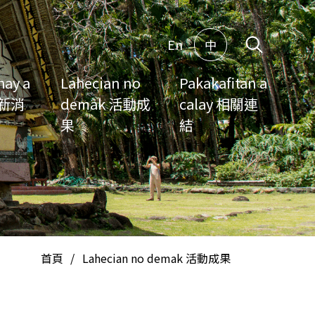
En
中
hay a
Lahecian no
Pakakafitan a
最新消
demak 活動成
calay 相關連
果
結
首頁
/
Lahecian no demak 活動成果